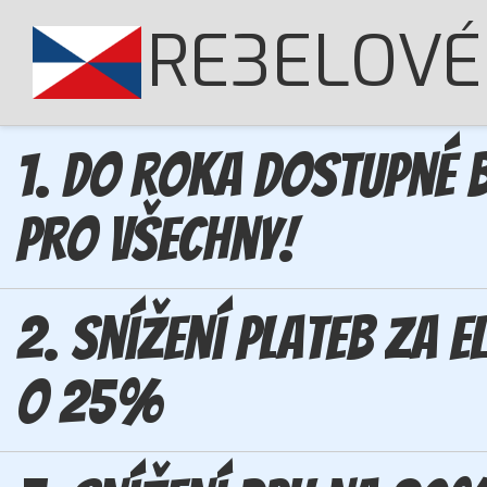
RE3ELOVÉ
1. Do roka dostupné b
pro všechny!
2. Snížení plateb za e
o 25%