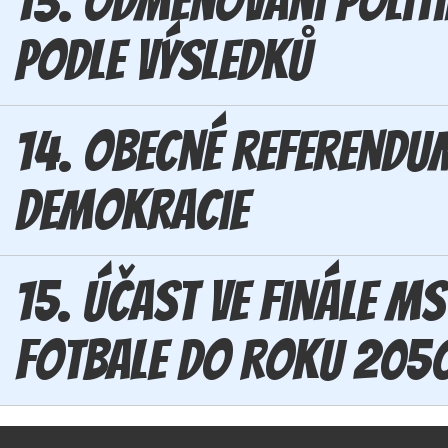
13. Odměňování polit
podle výsledků
14. Obecné referendu
demokracie
15. Účast ve finále MS
fotbale do roku 205