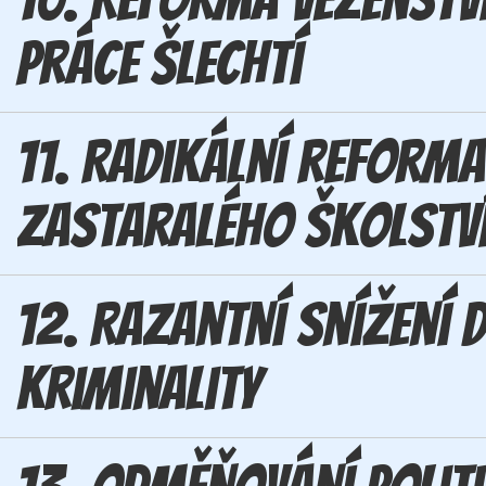
práce šlechtí
11. Radikální reforma
zastaralého školstv
12. Razantní snížení
kriminality