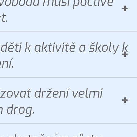
svobodu musí poctivě
t.
ěti k aktivitě a školy k
ní.
izovat držení velmi
 drog.