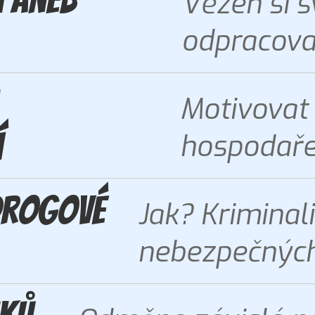
Vězeň si 
odpracova
Motivovat d
í
hospodaře
 drogové
Jak? Kriminal
nebezpečných