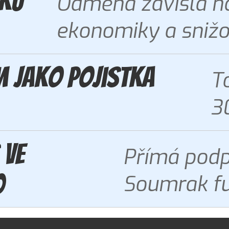
iků
Odměna závislá n
ekonomiky a snižo
m jako pojistka
T
30
 ve
Přímá podpo
0
Soumrak fu