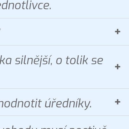
dnotlivce.
!
a silnější, o tolik se
odnotit úředníky.