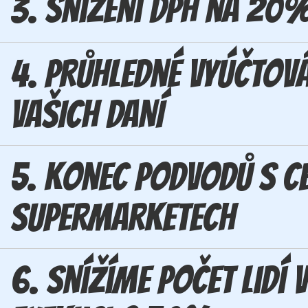
3. Snížení DPH na 20
4. Průhledné VYÚČTOV
VAŠICH DANÍ
5. Konec podvodů s c
supermarketech
6. Snížíme počet lidí v