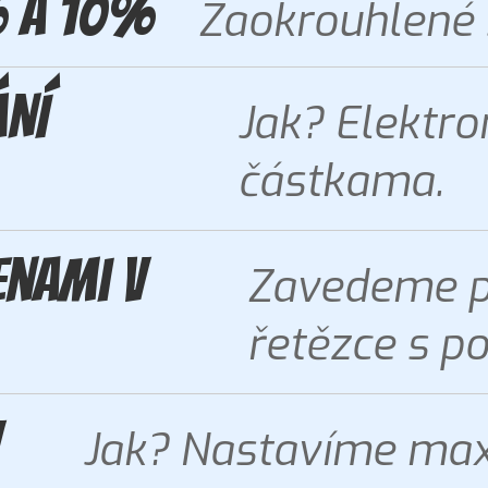
% a 10%
Zaokrouhlené s
ÁNÍ
Jak? Elektro
částkama.
enami v
Zavedeme př
řetězce s p
Jak? Nastavíme maxi