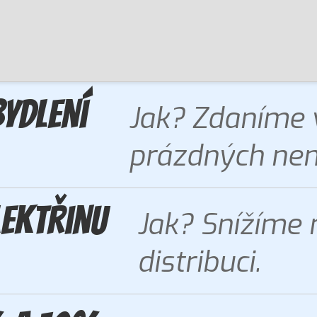
ydlení
Jak? Zdaníme 
prázdných nem
lektřinu
Jak? Snížíme 
distribuci.