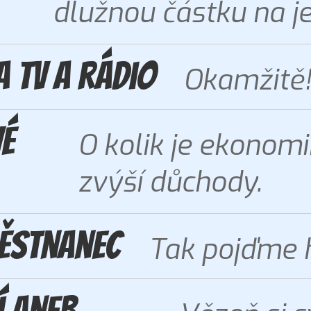
dlužnou částku na je
a TV a rádio
Okamžitě
vé
O kolik je ekonomik
zvýší důchody.
městnanec
Tak pojďme h
í aneb