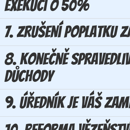
exekuci o 50%
7. Zrušení poplatku z
8. Konečně spravedli
důchody
9. Úředník je váš za
10. Reforma vězeňstv