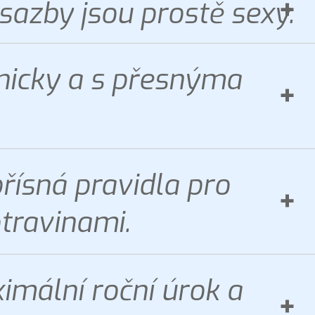
azby jsou prostě sexy.
nicky a s přesnýma
ísná pravidla pro
otravinami.
mální roční úrok a