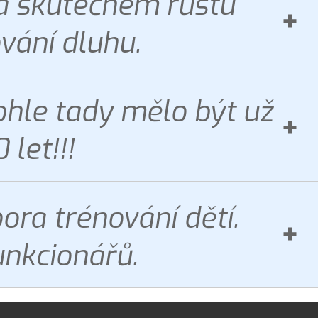
a skutečném růstu
vání dluhu.
ohle tady mělo být už
 let!!!
ra trénování dětí.
nkcionářů.